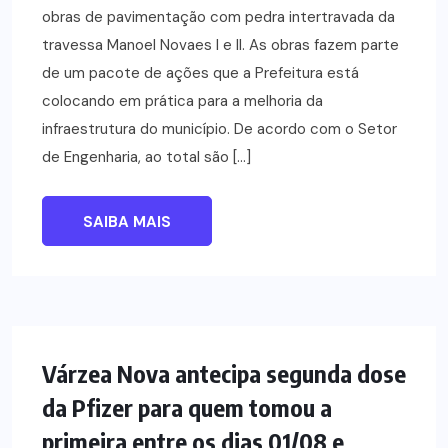
obras de pavimentação com pedra intertravada da
travessa Manoel Novaes I e II. As obras fazem parte
de um pacote de ações que a Prefeitura está
colocando em prática para a melhoria da
infraestrutura do município. De acordo com o Setor
de Engenharia, ao total são […]
SAIBA MAIS
NOTÍCIAS
Várzea Nova antecipa segunda dose
da Pfizer para quem tomou a
primeira entre os dias 01/08 e