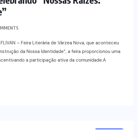
e”
OMMENTS
 FLIVAN – Feira Literária de Várzea Nova, que aconteceu
strução da Nossa Identidade”, a feira proporcionou uma
incentivando a participação ativa da comunidade.A
NOTÍCIAS
POLÍCIA