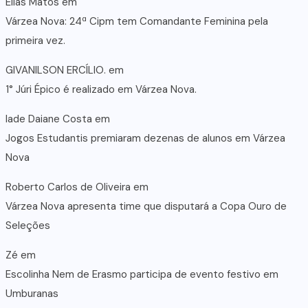
Elias Matos
em
Várzea Nova: 24ª Cipm tem Comandante Feminina pela
primeira vez.
GIVANILSON ERCÍLIO.
em
1° Júri Épico é realizado em Várzea Nova.
lade Daiane Costa
em
Jogos Estudantis premiaram dezenas de alunos em Várzea
Nova
Roberto Carlos de Oliveira
em
Várzea Nova apresenta time que disputará a Copa Ouro de
Seleções
Zé
em
Escolinha Nem de Erasmo participa de evento festivo em
Umburanas