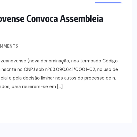
NOTÍCIAS
ovense Convoca Assembleia
OMMENTS
Varzeanovense (nova denominação, nos termosdo Código
 inscrita no CNPJ sob nº63.090.641/0001-02, no uso de
cial e pela decisão liminar nos autos do processo de n.
dos, para reunirem-se em […]