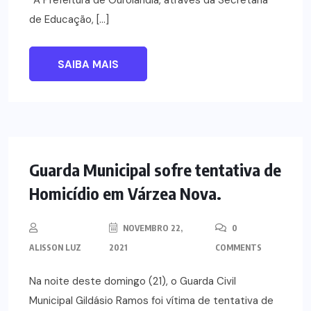
“A Prefeitura de Ourolândia, através da Secretaria
de Educação, […]
SAIBA MAIS
POLÍCIA
Guarda Municipal sofre tentativa de
Homicídio em Várzea Nova.
NOVEMBRO 22,
0
ALISSON LUZ
2021
COMMENTS
Na noite deste domingo (21), o Guarda Civil
Municipal Gildásio Ramos foi vítima de tentativa de