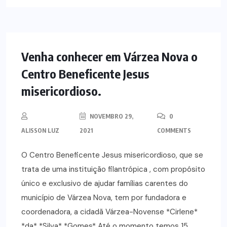
NOTÍCIAS
Venha conhecer em Várzea Nova o
Centro Beneficente Jesus
misericordioso.
NOVEMBRO 29,
0
ALISSON LUZ
2021
COMMENTS
O Centro Beneficente Jesus misericordioso, que se
trata de uma instituição filantrópica , com propósito
único e exclusivo de ajudar famílias carentes do
município de Várzea Nova, tem por fundadora e
coordenadora, a cidadã Várzea-Novense *Cirlene*
*da* *Silva* *Gomes* Até o momento temos 15