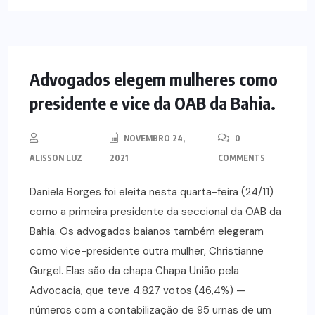
NOTÍCIAS
Advogados elegem mulheres como
presidente e vice da OAB da Bahia.
NOVEMBRO 24,
0
ALISSON LUZ
2021
COMMENTS
Daniela Borges foi eleita nesta quarta-feira (24/11)
como a primeira presidente da seccional da OAB da
Bahia. Os advogados baianos também elegeram
como vice-presidente outra mulher, Christianne
Gurgel. Elas são da chapa Chapa União pela
Advocacia, que teve 4.827 votos (46,4%) —
números com a contabilização de 95 urnas de um