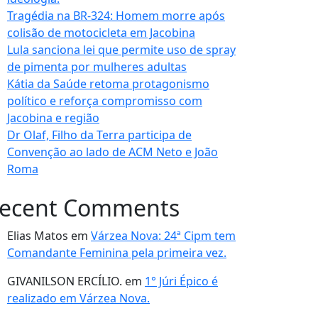
Tragédia na BR-324: Homem morre após
colisão de motocicleta em Jacobina
Lula sanciona lei que permite uso de spray
de pimenta por mulheres adultas
Kátia da Saúde retoma protagonismo
político e reforça compromisso com
Jacobina e região
Dr Olaf, Filho da Terra participa de
Convenção ao lado de ACM Neto e João
Roma
ecent Comments
Elias Matos
em
Várzea Nova: 24ª Cipm tem
Comandante Feminina pela primeira vez.
GIVANILSON ERCÍLIO.
em
1° Júri Épico é
realizado em Várzea Nova.