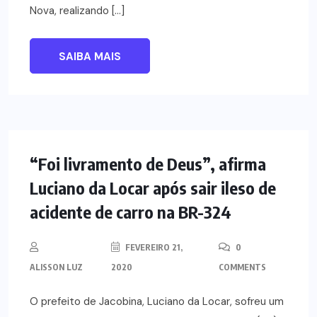
Nova, realizando […]
SAIBA MAIS
NOTÍCIAS
“Foi livramento de Deus”, afirma
Luciano da Locar após sair ileso de
acidente de carro na BR-324
FEVEREIRO 21,
0
ALISSON LUZ
2020
COMMENTS
O prefeito de Jacobina, Luciano da Locar, sofreu um