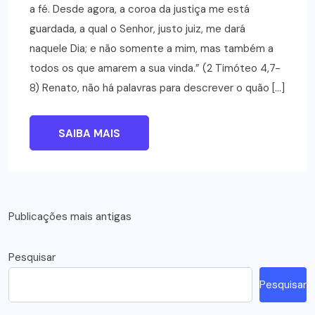
a fé. Desde agora, a coroa da justiça me está
guardada, a qual o Senhor, justo juiz, me dará
naquele Dia; e não somente a mim, mas também a
todos os que amarem a sua vinda.” (2 Timóteo 4,7-
8) Renato, não há palavras para descrever o quão […]
SAIBA MAIS
Navegação
Publicações mais antigas
por
Pesquisar
posts
Pesquisar