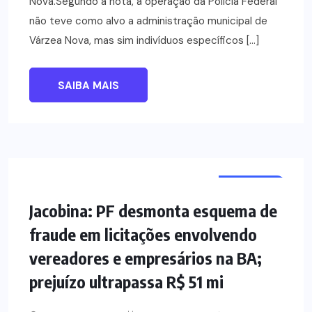
Nova.Segundo a nota, a operação da Polícia Federal
não teve como alvo a administração municipal de
Várzea Nova, mas sim indivíduos específicos […]
SAIBA MAIS
NOTÍCIAS
POLÍCIA
Jacobina: PF desmonta esquema de
fraude em licitações envolvendo
vereadores e empresários na BA;
prejuízo ultrapassa R$ 51 mi