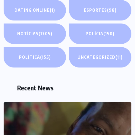
DATING ONLINE
(1)
ESPORTES
(98)
NOTÍCIAS
(1705)
POLÍCIA
(150)
POLÍTICA
(155)
UNCATEGORIZED
(11)
Recent News