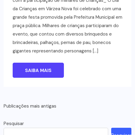
com a participação de milhares de crianças_ O Dia
da Crianças em Várzea Nova foi celebrado com uma
grande festa promovida pela Prefeitura Municipal em
praça pública. Milhares de crianças participaram do
evento, que contou com diversos brinquedos e
brincadeiras, palhaços, pernas de pau, bonecos
gigantes representando personagens […]
SAIBA MAIS
Navegação
Publicações mais antigas
por
Pesquisar
posts