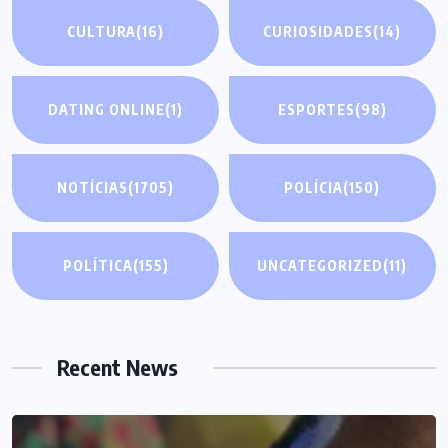
CULTURA
(16)
CURIOSIDADES
(14)
DATING ONLINE
(1)
ESPORTES
(98)
NOTÍCIAS
(1705)
POLÍCIA
(150)
POLÍTICA
(155)
UNCATEGORIZED
(11)
Recent News