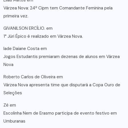
Elias Matos
em
Várzea Nova: 24ª Cipm tem Comandante Feminina pela
primeira vez.
GIVANILSON ERCÍLIO.
em
1° Júri Épico é realizado em Várzea Nova.
lade Daiane Costa
em
Jogos Estudantis premiaram dezenas de alunos em Várzea
Nova
Roberto Carlos de Oliveira
em
Várzea Nova apresenta time que disputará a Copa Ouro de
Seleções
Zé
em
Escolinha Nem de Erasmo participa de evento festivo em
Umburanas