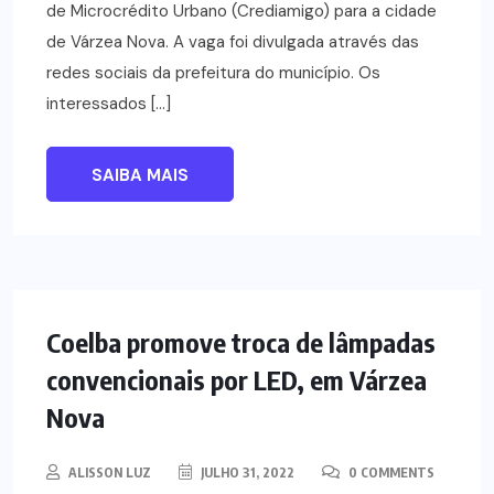
de Microcrédito Urbano (Crediamigo) para a cidade
de Várzea Nova. A vaga foi divulgada através das
redes sociais da prefeitura do município. Os
interessados […]
SAIBA MAIS
NOTÍCIAS
Coelba promove troca de lâmpadas
convencionais por LED, em Várzea
Nova
ALISSON LUZ
JULHO 31, 2022
0 COMMENTS