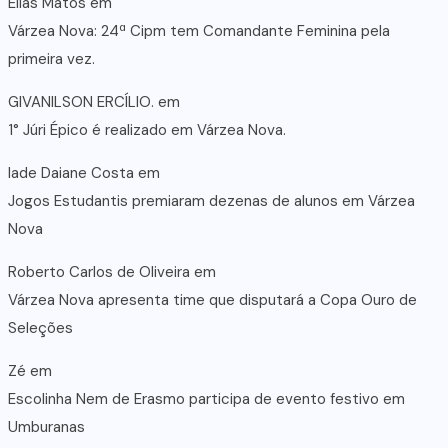
Elias Matos
em
Várzea Nova: 24ª Cipm tem Comandante Feminina pela
primeira vez.
GIVANILSON ERCÍLIO.
em
1° Júri Épico é realizado em Várzea Nova.
lade Daiane Costa
em
Jogos Estudantis premiaram dezenas de alunos em Várzea
Nova
Roberto Carlos de Oliveira
em
Várzea Nova apresenta time que disputará a Copa Ouro de
Seleções
Zé
em
Escolinha Nem de Erasmo participa de evento festivo em
Umburanas