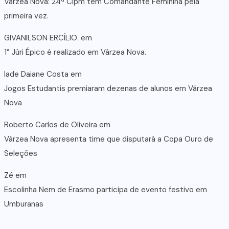
Várzea Nova: 24ª Cipm tem Comandante Feminina pela
primeira vez.
GIVANILSON ERCÍLIO.
em
1° Júri Épico é realizado em Várzea Nova.
lade Daiane Costa
em
Jogos Estudantis premiaram dezenas de alunos em Várzea
Nova
Roberto Carlos de Oliveira
em
Várzea Nova apresenta time que disputará a Copa Ouro de
Seleções
Zé
em
Escolinha Nem de Erasmo participa de evento festivo em
Umburanas