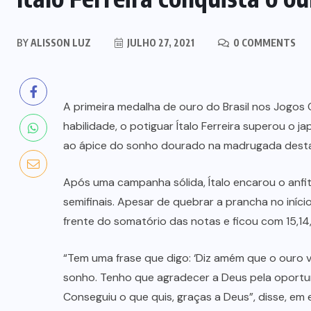
BY
ALISSON LUZ
JULHO 27, 2021
0 COMMENTS
A primeira medalha de ouro do Brasil nos Jogos
habilidade, o potiguar Ítalo Ferreira superou o j
ao ápice do sonho dourado na madrugada desta 
Após uma campanha sólida, Ítalo encarou o anfitr
semifinais. Apesar de quebrar a prancha no iníc
frente do somatório das notas e ficou com 15,14
“Tem uma frase que digo: ‘Diz amém que o ouro vem
sonho. Tenho que agradecer a Deus pela oportuni
Conseguiu o que quis, graças a Deus”, disse, em 