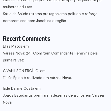
Lula sanciona lei que permite uso de spray de pimenta por
mulheres adultas
Kátia da Saúde retoma protagonismo político e reforça
compromisso com Jacobina e região
Recent Comments
Elias Matos
em
Várzea Nova: 24ª Cipm tem Comandante Feminina pela
primeira vez.
GIVANILSON ERCÍLIO.
em
1° Júri Épico é realizado em Várzea Nova.
lade Daiane Costa
em
Jogos Estudantis premiaram dezenas de alunos em Várzea
Nova