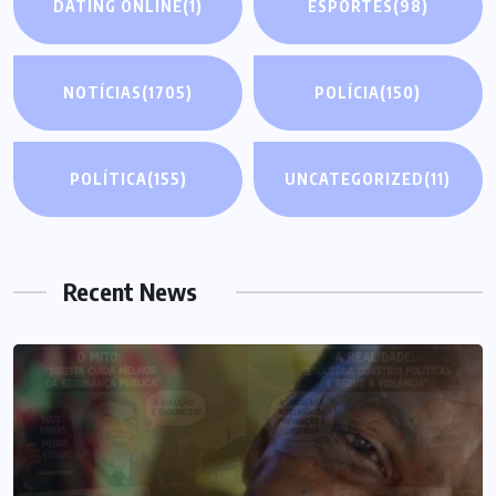
DATING ONLINE
(1)
ESPORTES
(98)
NOTÍCIAS
(1705)
POLÍCIA
(150)
POLÍTICA
(155)
UNCATEGORIZED
(11)
Recent News