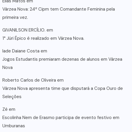
Elias Matos
em
Várzea Nova: 24ª Cipm tem Comandante Feminina pela
primeira vez.
GIVANILSON ERCÍLIO.
em
1° Júri Épico é realizado em Várzea Nova.
lade Daiane Costa
em
Jogos Estudantis premiaram dezenas de alunos em Várzea
Nova
Roberto Carlos de Oliveira
em
Várzea Nova apresenta time que disputará a Copa Ouro de
Seleções
Zé
em
Escolinha Nem de Erasmo participa de evento festivo em
Umburanas