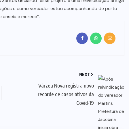
 Santos declarou “esse projeto é uma reivindicação antiga
icações e como vereador estou acompanhando de perto
e anseia e merece”.
NEXT
Várzea Nova registra novo
recorde de casos ativos da
Covid-19