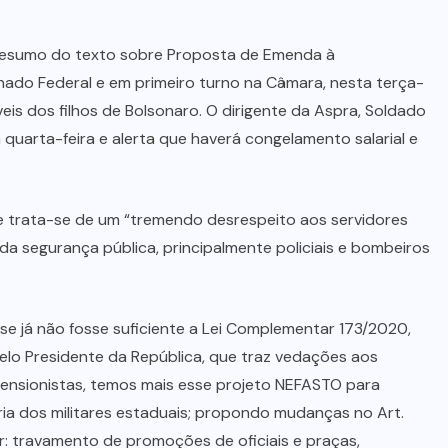
 resumo do texto sobre Proposta de Emenda à
ado Federal e em primeiro turno na Câmara, nesta terça-
veis dos filhos de Bolsonaro. O dirigente da Aspra, Soldado
 quarta-feira e alerta que haverá congelamento salarial e
e trata-se de um “tremendo desrespeito aos servidores
s da segurança pública, principalmente policiais e bombeiros
se já não fosse suficiente a Lei Complementar 173/2020,
lo Presidente da República, que traz vedações aos
 pensionistas, temos mais esse projeto NEFASTO para
ria dos militares estaduais; propondo mudanças no Art.
r: travamento de promoções de oficiais e praças,