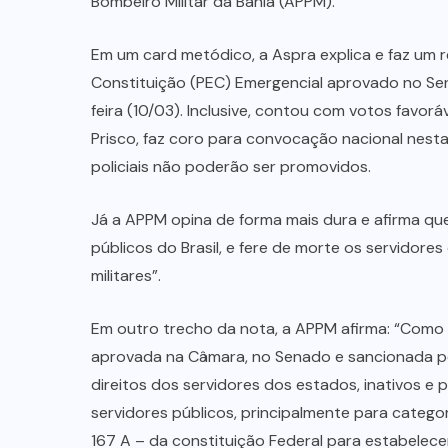
Bombeiro Militar da Bahia (APPM).
Em um card metódico, a Aspra explica e faz um
Constituição (PEC) Emergencial aprovado no Sen
feira (10/03). Inclusive, contou com votos favorá
Prisco, faz coro para convocação nacional nesta
policiais não poderão ser promovidos.
Já a APPM opina de forma mais dura e afirma qu
públicos do Brasil, e fere de morte os servidore
militares”.
Em outro trecho da nota, a APPM afirma: “Como 
aprovada na Câmara, no Senado e sancionada pe
direitos dos servidores dos estados, inativos e
servidores públicos, principalmente para catego
167 A – da constituição Federal para estabelece