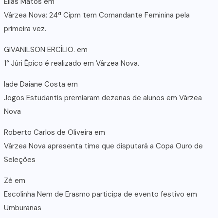
Elias Matos
em
Várzea Nova: 24ª Cipm tem Comandante Feminina pela
primeira vez.
GIVANILSON ERCÍLIO.
em
1° Júri Épico é realizado em Várzea Nova.
lade Daiane Costa
em
Jogos Estudantis premiaram dezenas de alunos em Várzea
Nova
Roberto Carlos de Oliveira
em
Várzea Nova apresenta time que disputará a Copa Ouro de
Seleções
Zé
em
Escolinha Nem de Erasmo participa de evento festivo em
Umburanas