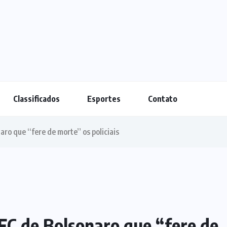
Classificados
Esportes
Contato
o que “fere de morte” os policiais
C de Bolsonaro que “fere de