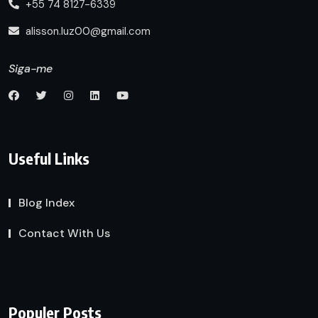
+55 74 8127-6339
alisson.luz00@gmail.com
Siga-me
Useful Links
Blog Index
Contact With Us
Populer Posts