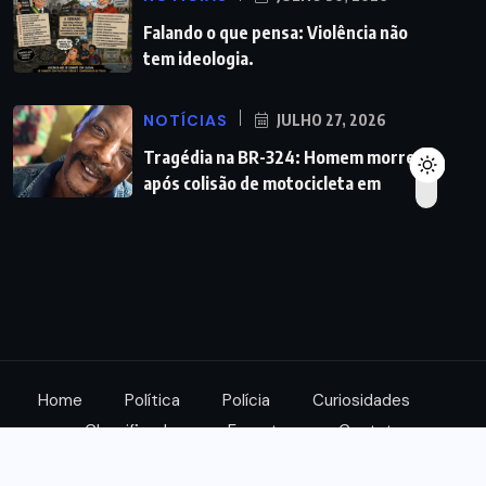
Falando o que pensa: Violência não
tem ideologia.
NOTÍCIAS
JULHO 27, 2026
Tragédia na BR-324: Homem morre
após colisão de motocicleta em
Home
Política
Polícia
Curiosidades
Classificados
Esportes
Contato
© 2023. Alison Notícias.