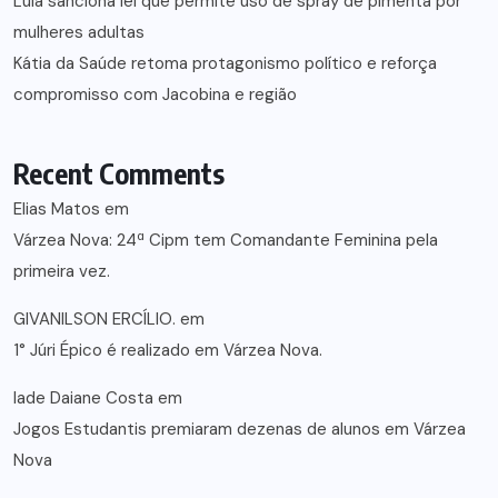
Lula sanciona lei que permite uso de spray de pimenta por
mulheres adultas
Kátia da Saúde retoma protagonismo político e reforça
compromisso com Jacobina e região
Recent Comments
Elias Matos
em
Várzea Nova: 24ª Cipm tem Comandante Feminina pela
primeira vez.
GIVANILSON ERCÍLIO.
em
1° Júri Épico é realizado em Várzea Nova.
lade Daiane Costa
em
Jogos Estudantis premiaram dezenas de alunos em Várzea
Nova