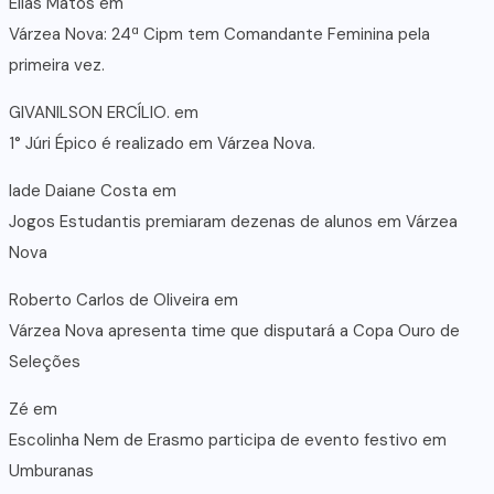
Elias Matos
em
Várzea Nova: 24ª Cipm tem Comandante Feminina pela
primeira vez.
GIVANILSON ERCÍLIO.
em
1° Júri Épico é realizado em Várzea Nova.
lade Daiane Costa
em
Jogos Estudantis premiaram dezenas de alunos em Várzea
Nova
Roberto Carlos de Oliveira
em
Várzea Nova apresenta time que disputará a Copa Ouro de
Seleções
Zé
em
Escolinha Nem de Erasmo participa de evento festivo em
Umburanas