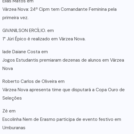
Elias Matos
em
Várzea Nova: 24ª Cipm tem Comandante Feminina pela
primeira vez.
GIVANILSON ERCÍLIO.
em
1° Júri Épico é realizado em Várzea Nova.
lade Daiane Costa
em
Jogos Estudantis premiaram dezenas de alunos em Várzea
Nova
Roberto Carlos de Oliveira
em
Várzea Nova apresenta time que disputará a Copa Ouro de
Seleções
Zé
em
Escolinha Nem de Erasmo participa de evento festivo em
Umburanas