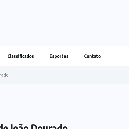
Classificados
Esportes
Contato
urado.
 de João Dourado.