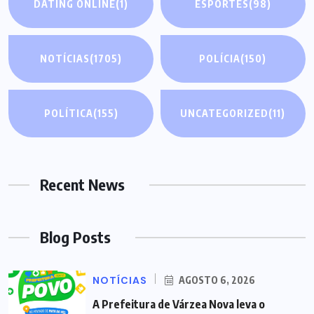
DATING ONLINE
(1)
ESPORTES
(98)
NOTÍCIAS
(1705)
POLÍCIA
(150)
POLÍTICA
(155)
UNCATEGORIZED
(11)
Recent News
Blog Posts
NOTÍCIAS
AGOSTO 6, 2026
A Prefeitura de Várzea Nova leva o