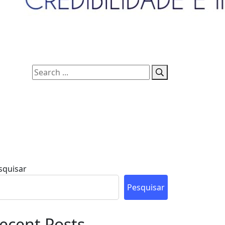
squisar
Pesquisar
ecent Posts