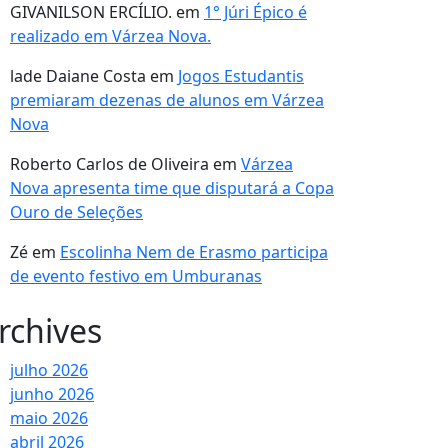
GIVANILSON ERCÍLIO.
em
1° Júri Épico é
realizado em Várzea Nova.
lade Daiane Costa
em
Jogos Estudantis
premiaram dezenas de alunos em Várzea
Nova
Roberto Carlos de Oliveira
em
Várzea
Nova apresenta time que disputará a Copa
Ouro de Seleções
Zé
em
Escolinha Nem de Erasmo participa
de evento festivo em Umburanas
rchives
julho 2026
junho 2026
maio 2026
abril 2026