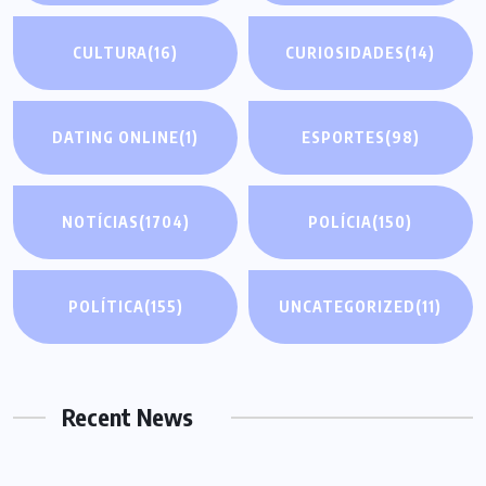
CULTURA
(16)
CURIOSIDADES
(14)
DATING ONLINE
(1)
ESPORTES
(98)
NOTÍCIAS
(1704)
POLÍCIA
(150)
POLÍTICA
(155)
UNCATEGORIZED
(11)
Recent News