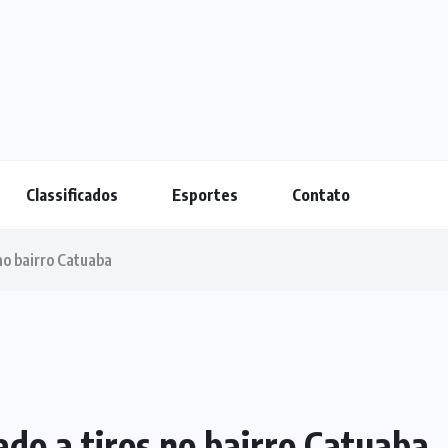
Classificados
Esportes
Contato
no bairro Catuaba
do a tiros no bairro Catuaba