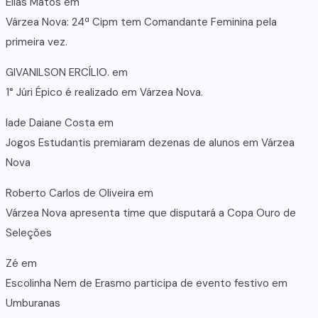
Elias Matos
em
Várzea Nova: 24ª Cipm tem Comandante Feminina pela
primeira vez.
GIVANILSON ERCÍLIO.
em
1° Júri Épico é realizado em Várzea Nova.
lade Daiane Costa
em
Jogos Estudantis premiaram dezenas de alunos em Várzea
Nova
Roberto Carlos de Oliveira
em
Várzea Nova apresenta time que disputará a Copa Ouro de
Seleções
Zé
em
Escolinha Nem de Erasmo participa de evento festivo em
Umburanas