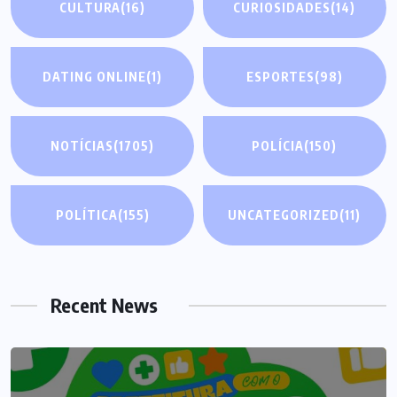
CULTURA
(16)
CURIOSIDADES
(14)
DATING ONLINE
(1)
ESPORTES
(98)
NOTÍCIAS
(1705)
POLÍCIA
(150)
POLÍTICA
(155)
UNCATEGORIZED
(11)
Recent News