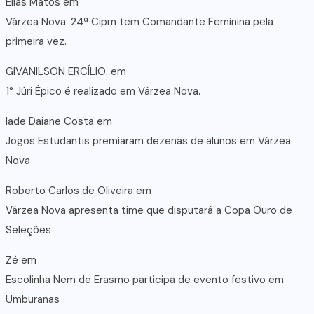
Elias Matos
em
Várzea Nova: 24ª Cipm tem Comandante Feminina pela
primeira vez.
GIVANILSON ERCÍLIO.
em
1° Júri Épico é realizado em Várzea Nova.
lade Daiane Costa
em
Jogos Estudantis premiaram dezenas de alunos em Várzea
Nova
Roberto Carlos de Oliveira
em
Várzea Nova apresenta time que disputará a Copa Ouro de
Seleções
Zé
em
Escolinha Nem de Erasmo participa de evento festivo em
Umburanas