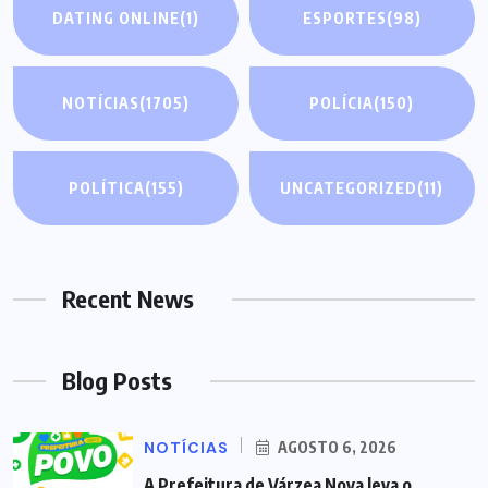
DATING ONLINE
(1)
ESPORTES
(98)
NOTÍCIAS
(1705)
POLÍCIA
(150)
POLÍTICA
(155)
UNCATEGORIZED
(11)
Recent News
Blog Posts
NOTÍCIAS
AGOSTO 6, 2026
A Prefeitura de Várzea Nova leva o