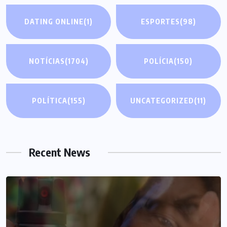
DATING ONLINE
(1)
ESPORTES
(98)
NOTÍCIAS
(1704)
POLÍCIA
(150)
POLÍTICA
(155)
UNCATEGORIZED
(11)
Recent News