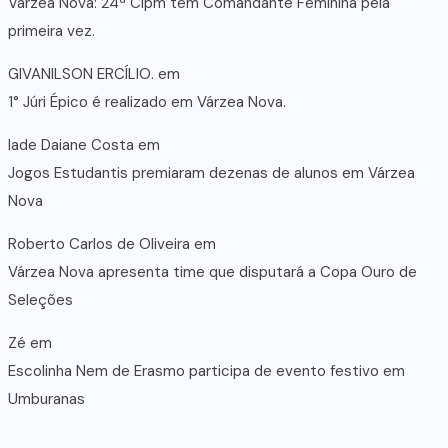
Várzea Nova: 24ª Cipm tem Comandante Feminina pela
primeira vez.
GIVANILSON ERCÍLIO.
em
1° Júri Épico é realizado em Várzea Nova.
lade Daiane Costa
em
Jogos Estudantis premiaram dezenas de alunos em Várzea
Nova
Roberto Carlos de Oliveira
em
Várzea Nova apresenta time que disputará a Copa Ouro de
Seleções
Zé
em
Escolinha Nem de Erasmo participa de evento festivo em
Umburanas