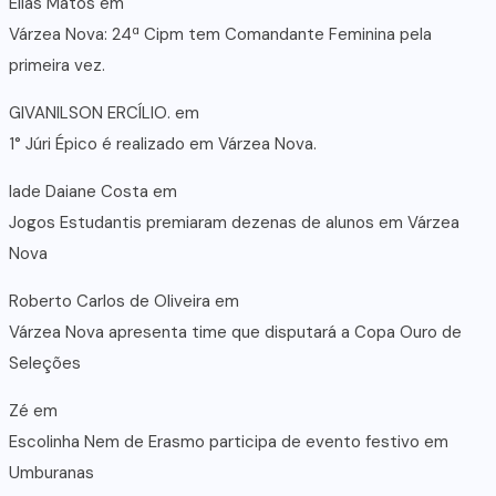
Elias Matos
em
Várzea Nova: 24ª Cipm tem Comandante Feminina pela
primeira vez.
GIVANILSON ERCÍLIO.
em
1° Júri Épico é realizado em Várzea Nova.
lade Daiane Costa
em
Jogos Estudantis premiaram dezenas de alunos em Várzea
Nova
Roberto Carlos de Oliveira
em
Várzea Nova apresenta time que disputará a Copa Ouro de
Seleções
Zé
em
Escolinha Nem de Erasmo participa de evento festivo em
Umburanas