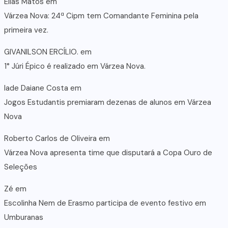
Elias Matos
em
Várzea Nova: 24ª Cipm tem Comandante Feminina pela
primeira vez.
GIVANILSON ERCÍLIO.
em
1° Júri Épico é realizado em Várzea Nova.
lade Daiane Costa
em
Jogos Estudantis premiaram dezenas de alunos em Várzea
Nova
Roberto Carlos de Oliveira
em
Várzea Nova apresenta time que disputará a Copa Ouro de
Seleções
Zé
em
Escolinha Nem de Erasmo participa de evento festivo em
Umburanas