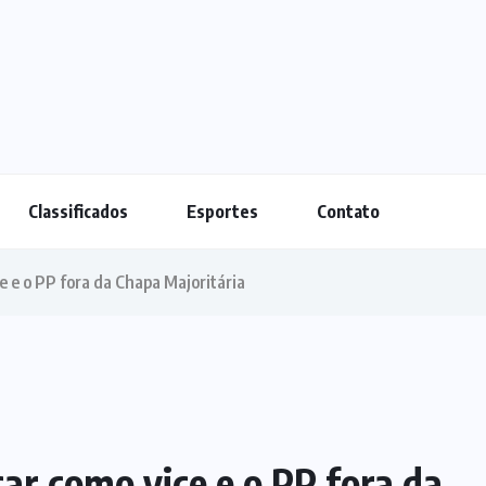
Classificados
Esportes
Contato
e e o PP fora da Chapa Majoritária
ar como vice e o PP fora da