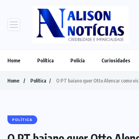
Home
Política
Polícia
Curiosidades
Home
Política
O PT baiano quer Otto Alencar como vic
POLÍTICA
O PT baiano quer Otto Alenc