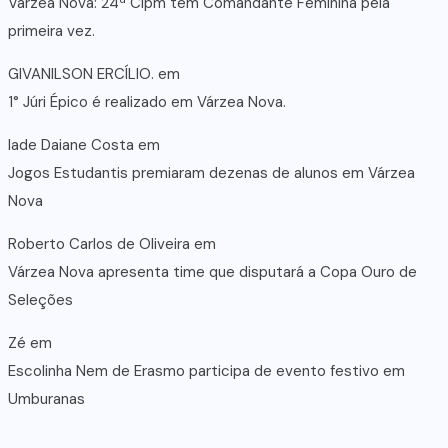
Várzea Nova: 24ª Cipm tem Comandante Feminina pela
primeira vez.
GIVANILSON ERCÍLIO.
em
1° Júri Épico é realizado em Várzea Nova.
lade Daiane Costa
em
Jogos Estudantis premiaram dezenas de alunos em Várzea
Nova
Roberto Carlos de Oliveira
em
Várzea Nova apresenta time que disputará a Copa Ouro de
Seleções
Zé
em
Escolinha Nem de Erasmo participa de evento festivo em
Umburanas