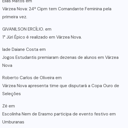
Elias Matos
em
Várzea Nova: 24ª Cipm tem Comandante Feminina pela
primeira vez.
GIVANILSON ERCÍLIO.
em
1° Júri Épico é realizado em Várzea Nova.
lade Daiane Costa
em
Jogos Estudantis premiaram dezenas de alunos em Várzea
Nova
Roberto Carlos de Oliveira
em
Várzea Nova apresenta time que disputará a Copa Ouro de
Seleções
Zé
em
Escolinha Nem de Erasmo participa de evento festivo em
Umburanas