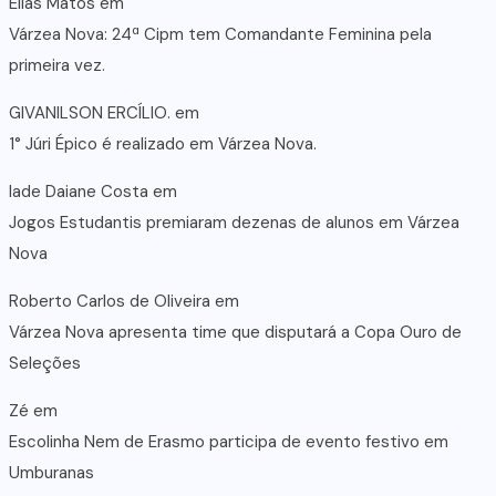
Elias Matos
em
Várzea Nova: 24ª Cipm tem Comandante Feminina pela
primeira vez.
GIVANILSON ERCÍLIO.
em
1° Júri Épico é realizado em Várzea Nova.
lade Daiane Costa
em
Jogos Estudantis premiaram dezenas de alunos em Várzea
Nova
Roberto Carlos de Oliveira
em
Várzea Nova apresenta time que disputará a Copa Ouro de
Seleções
Zé
em
Escolinha Nem de Erasmo participa de evento festivo em
Umburanas