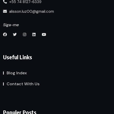
+55 74 8127-6339
alisson.luz00@gmail.com
Siga-me
Useful Links
Blog Index
Contact With Us
Populer Posts