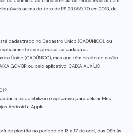
ais ou benefício de transferência de renda federal, com
ributáveis acima do teto de R$ 28.559,70 em 2018, de
 está cadastrado no Cadastro Único (CADÚNICO), ou
tomaticamente sem precisar se cadastrar.
tro Único (CADÚNICO), mas que têm direito ao auxílio
IXA.GOV.BR ou pelo aplicativo: CAIXA AUXÍLIO
O)?
dadania disponibilizou o aplicativo para celular Meu
ojas Android e Apple.
ará de plantão no período de 13 a 17 de abril, das 08h às