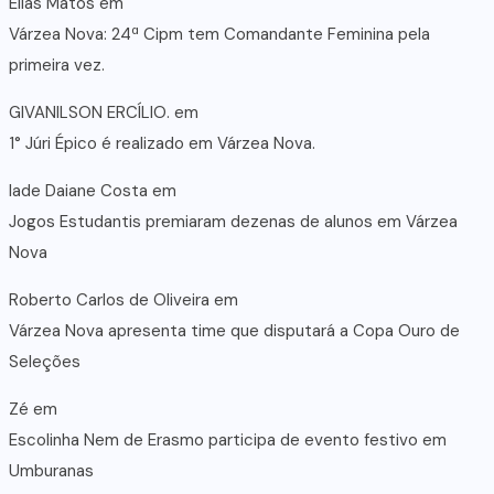
Elias Matos
em
Várzea Nova: 24ª Cipm tem Comandante Feminina pela
primeira vez.
GIVANILSON ERCÍLIO.
em
1° Júri Épico é realizado em Várzea Nova.
lade Daiane Costa
em
Jogos Estudantis premiaram dezenas de alunos em Várzea
Nova
Roberto Carlos de Oliveira
em
Várzea Nova apresenta time que disputará a Copa Ouro de
Seleções
Zé
em
Escolinha Nem de Erasmo participa de evento festivo em
Umburanas