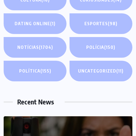
DATING ONLINE
(1)
ESPORTES
(98)
NOTÍCIAS
(1704)
POLÍCIA
(150)
POLÍTICA
(155)
UNCATEGORIZED
(11)
Recent News