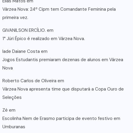
Elias Matos
em
Várzea Nova: 24ª Cipm tem Comandante Feminina pela
primeira vez.
GIVANILSON ERCÍLIO.
em
1° Júri Épico é realizado em Várzea Nova.
lade Daiane Costa
em
Jogos Estudantis premiaram dezenas de alunos em Várzea
Nova
Roberto Carlos de Oliveira
em
Várzea Nova apresenta time que disputará a Copa Ouro de
Seleções
Zé
em
Escolinha Nem de Erasmo participa de evento festivo em
Umburanas