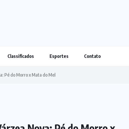
Classificados
Esportes
Contato
a: Pé do Morro x Mata do Mel
Várzea Nova: Pé do Morro x