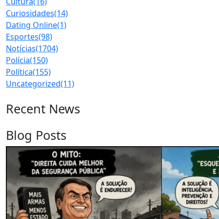
Cultura
(16)
Curiosidades
(14)
Dating Online
(1)
Esportes
(98)
Notícias
(1704)
Polícia
(150)
Política
(155)
Uncategorized
(11)
Recent News
Blog Posts