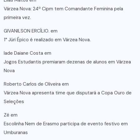
Elias Matos
em
Várzea Nova: 24ª Cipm tem Comandante Feminina pela
primeira vez.
GIVANILSON ERCÍLIO.
em
1° Júri Épico é realizado em Várzea Nova.
lade Daiane Costa
em
Jogos Estudantis premiaram dezenas de alunos em Várzea
Nova
Roberto Carlos de Oliveira
em
Várzea Nova apresenta time que disputará a Copa Ouro de
Seleções
Zé
em
Escolinha Nem de Erasmo participa de evento festivo em
Umburanas