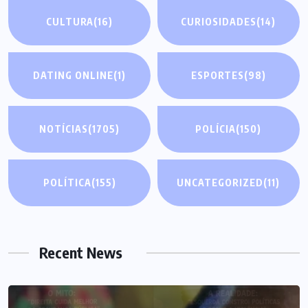
CULTURA
(16)
CURIOSIDADES
(14)
DATING ONLINE
(1)
ESPORTES
(98)
NOTÍCIAS
(1705)
POLÍCIA
(150)
POLÍTICA
(155)
UNCATEGORIZED
(11)
Recent News