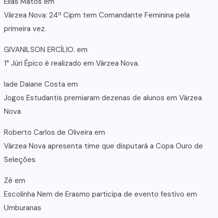
Elias Matos
em
Várzea Nova: 24ª Cipm tem Comandante Feminina pela
primeira vez.
GIVANILSON ERCÍLIO.
em
1° Júri Épico é realizado em Várzea Nova.
lade Daiane Costa
em
Jogos Estudantis premiaram dezenas de alunos em Várzea
Nova
Roberto Carlos de Oliveira
em
Várzea Nova apresenta time que disputará a Copa Ouro de
Seleções
Zé
em
Escolinha Nem de Erasmo participa de evento festivo em
Umburanas