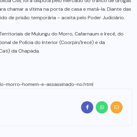
cia Civil, foi a disputa pelo mercado do tráfico de drogas
ra chamar a vítima na porta de casa e matá-la. Diante das
ido de prisão temporária – aceita pelo Poder Judiciário.
 Territoriais de Mulungu do Morro, Cafarnaum e Irecê, do
nal de Polícia do Interior (Coorpin/Irecê) e da
Cati) da Chapada.
u-do-morro-homem-e-assassinado-no.html