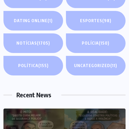
DATING ONLINE
(1)
ESPORTES
(98)
NOTÍCIAS
(1705)
POLÍCIA
(150)
POLÍTICA
(155)
UNCATEGORIZED
(11)
Recent News