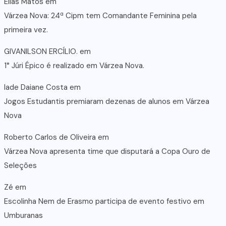
Elias Matos
em
Várzea Nova: 24ª Cipm tem Comandante Feminina pela
primeira vez.
GIVANILSON ERCÍLIO.
em
1° Júri Épico é realizado em Várzea Nova.
lade Daiane Costa
em
Jogos Estudantis premiaram dezenas de alunos em Várzea
Nova
Roberto Carlos de Oliveira
em
Várzea Nova apresenta time que disputará a Copa Ouro de
Seleções
Zé
em
Escolinha Nem de Erasmo participa de evento festivo em
Umburanas