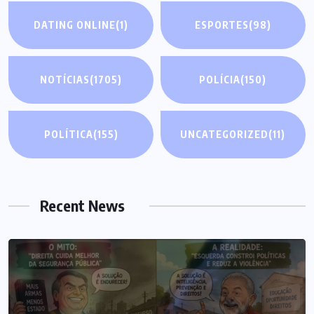
DATING ONLINE
(1)
ESPORTES
(98)
NOTÍCIAS
(1705)
POLÍCIA
(150)
POLÍTICA
(155)
UNCATEGORIZED
(11)
Recent News