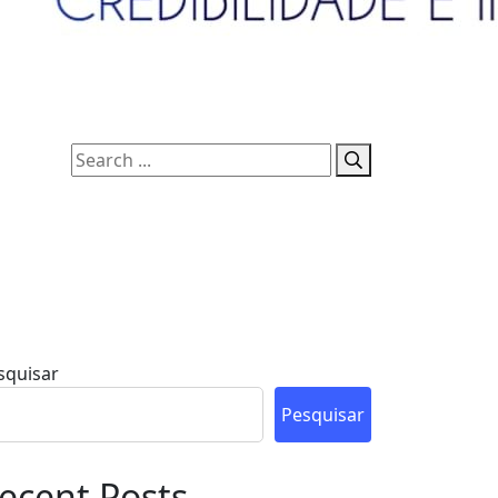
squisar
Pesquisar
ecent Posts