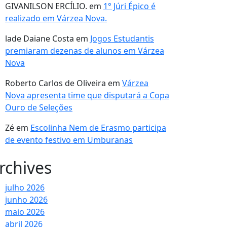
GIVANILSON ERCÍLIO.
em
1° Júri Épico é
realizado em Várzea Nova.
lade Daiane Costa
em
Jogos Estudantis
premiaram dezenas de alunos em Várzea
Nova
Roberto Carlos de Oliveira
em
Várzea
Nova apresenta time que disputará a Copa
Ouro de Seleções
Zé
em
Escolinha Nem de Erasmo participa
de evento festivo em Umburanas
rchives
julho 2026
junho 2026
maio 2026
abril 2026