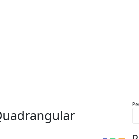
Pe
 Quadrangular
R