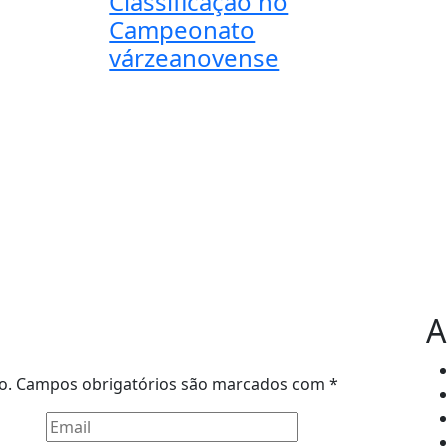
Classificação no
Campeonato
várzeanovense
A
o.
Campos obrigatórios são marcados com
*