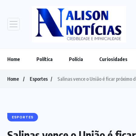
Home
Política
Polícia
Curiosidades
Home
Esportes
Salinas vence o União é ficar próximo
ESPORTES
Salinas vence o União é fica