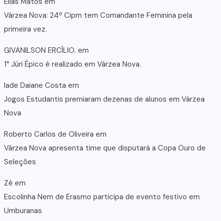
Elias Matos
em
Várzea Nova: 24ª Cipm tem Comandante Feminina pela
primeira vez.
GIVANILSON ERCÍLIO.
em
1° Júri Épico é realizado em Várzea Nova.
lade Daiane Costa
em
Jogos Estudantis premiaram dezenas de alunos em Várzea
Nova
Roberto Carlos de Oliveira
em
Várzea Nova apresenta time que disputará a Copa Ouro de
Seleções
Zé
em
Escolinha Nem de Erasmo participa de evento festivo em
Umburanas