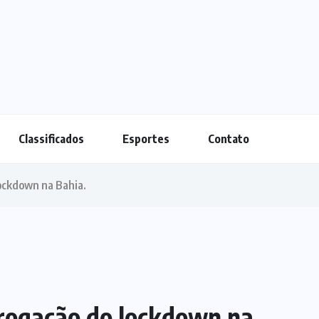
Classificados
Esportes
Contato
ockdown na Bahia.
rogação do lockdown na