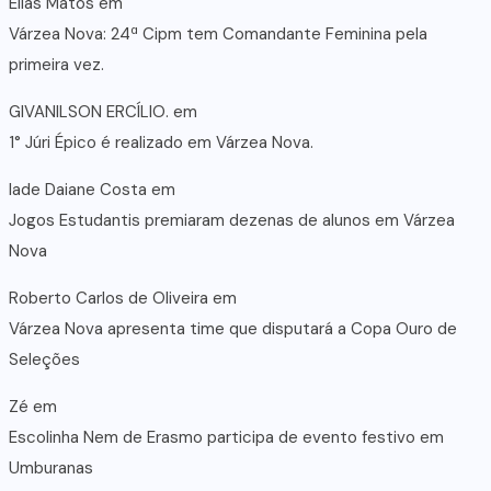
Elias Matos
em
Várzea Nova: 24ª Cipm tem Comandante Feminina pela
primeira vez.
GIVANILSON ERCÍLIO.
em
1° Júri Épico é realizado em Várzea Nova.
lade Daiane Costa
em
Jogos Estudantis premiaram dezenas de alunos em Várzea
Nova
Roberto Carlos de Oliveira
em
Várzea Nova apresenta time que disputará a Copa Ouro de
Seleções
Zé
em
Escolinha Nem de Erasmo participa de evento festivo em
Umburanas