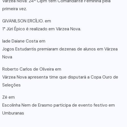
Várzea Nova: 24ª Cipm tem Comandante Feminina pela
primeira vez.
GIVANILSON ERCÍLIO.
em
1° Júri Épico é realizado em Várzea Nova.
lade Daiane Costa
em
Jogos Estudantis premiaram dezenas de alunos em Várzea
Nova
Roberto Carlos de Oliveira
em
Várzea Nova apresenta time que disputará a Copa Ouro de
Seleções
Zé
em
Escolinha Nem de Erasmo participa de evento festivo em
Umburanas