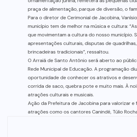
ornamentação junina, remeterá as pequenas cida
praça de alimentação, parque de diversão, o fa
Para o diretor de Cerimonial de Jacobina, Vanísi
município tem de melhor na música e cultura: “As
que movimentam a cultura do nosso município. Se
apresentações culturais, disputas de quadrilha
brincadeiras tradicionais”, ressaltou.
O Arraiá de Santo Antônio será aberto ao públic
Rede Municipal de Educação. A programação diu
oportunidade de conhecer os atrativos e desenv
corrida de saco, quebra pote e muito mais. À no
atrações culturais e musicais.
Ação da Prefeitura de Jacobina para valorizar e 
atrações como os cantores Canindé, Túlio Roc