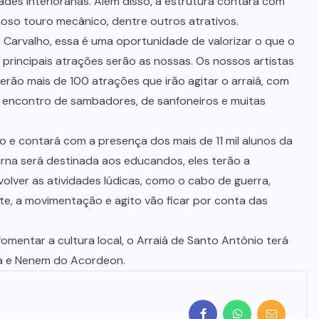
des interioranas. Além disso, a estrutura contará com
moso touro mecânico, dentre outros atrativos.
o Carvalho, essa é uma oportunidade de valorizar o que o
 principais atrações serão as nossas. Os nossos artistas
rão mais de 100 atrações que irão agitar o arraiá, com
s, encontro de sambadores, de sanfoneiros e muitas
o e contará com a presença dos mais de 11 mil alunos da
rna será destinada aos educandos, eles terão a
olver as atividades lúdicas, como o cabo de guerra,
ite, a movimentação e agito vão ficar por conta das
fomentar a cultura local, o Arraiá de Santo Antônio terá
ha e Nenem do Acordeon.