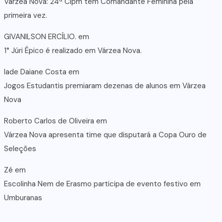
Várzea Nova: 24ª Cipm tem Comandante Feminina pela
primeira vez.
GIVANILSON ERCÍLIO.
em
1° Júri Épico é realizado em Várzea Nova.
lade Daiane Costa
em
Jogos Estudantis premiaram dezenas de alunos em Várzea
Nova
Roberto Carlos de Oliveira
em
Várzea Nova apresenta time que disputará a Copa Ouro de
Seleções
Zé
em
Escolinha Nem de Erasmo participa de evento festivo em
Umburanas