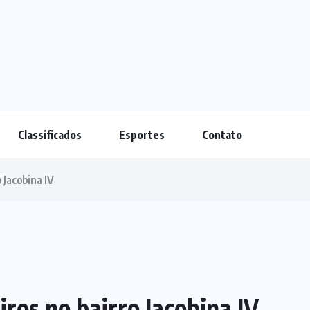
Classificados
Esportes
Contato
 Jacobina IV
iros no bairro Jacobina IV