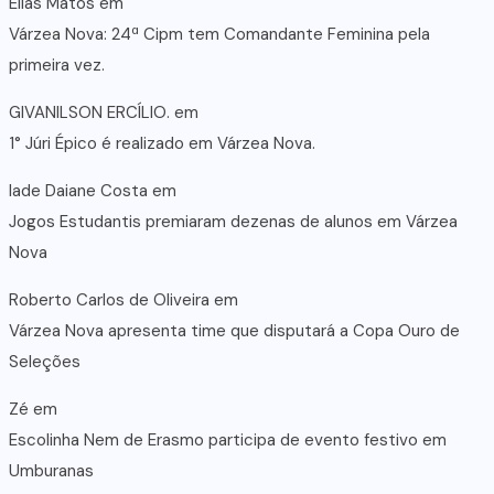
Elias Matos
em
Várzea Nova: 24ª Cipm tem Comandante Feminina pela
primeira vez.
GIVANILSON ERCÍLIO.
em
1° Júri Épico é realizado em Várzea Nova.
lade Daiane Costa
em
Jogos Estudantis premiaram dezenas de alunos em Várzea
Nova
Roberto Carlos de Oliveira
em
Várzea Nova apresenta time que disputará a Copa Ouro de
Seleções
Zé
em
Escolinha Nem de Erasmo participa de evento festivo em
Umburanas